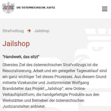
Zur
Zum
Zum
Hauptnavigation
Inhalt
Untermenü
DIE ÖSTERREICHISCHE JUSTIZ
[1]
[2]
[3]
Strafvollzug
Jailshop
Jailshop
"Handwerk, das sitzt"
Oberstes Ziel des österreichischen Strafvollzugs ist die
Resozialisierung. Arbeit und ein geregelter Tagesablauf sind
ein ganz wichtiger Teil dieses Prozesses. Aus diesem Grund
initiierte Vizekanzler und Justizminister Wolfgang
Brandstetter das Projekt „Jailshop“, eine Online-
Verkaufsplattform, die handgefertigte Produkte aus den
Werkstätten und Betrieben der österreichischen
Justizanstalten anbietet.