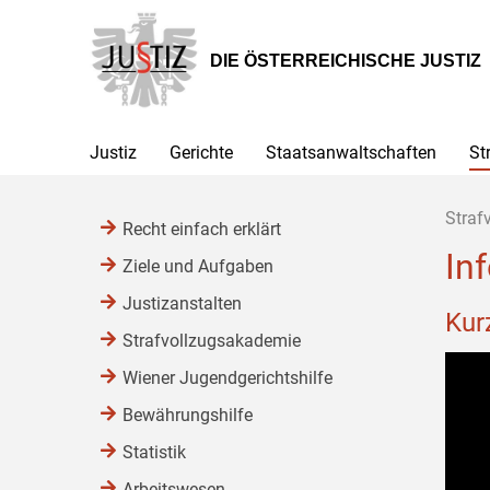
Zur
Zum
Zum
Hauptnavigation
Inhalt
Untermenü
[1]
[2]
[3]
DIE ÖSTERREICHISCHE JUSTIZ
Justiz
Gerichte
Staatsanwaltschaften
St
Straf
Recht einfach erklärt
In
Ziele und Aufgaben
Justizanstalten
Kur
Strafvollzugsakademie
Wiener Jugendgerichtshilfe
Bewährungshilfe
Statistik
Arbeitswesen