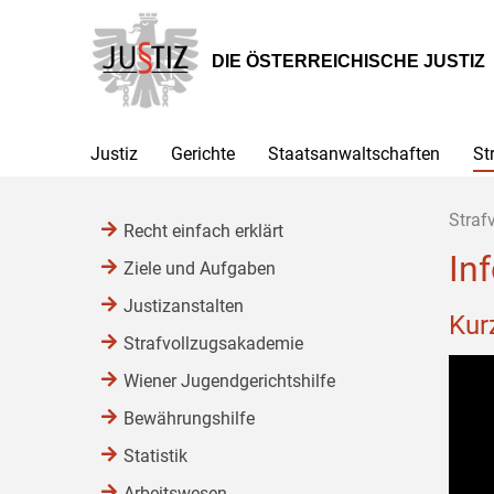
Zur
Zum
Zum
Hauptnavigation
Inhalt
Untermenü
[1]
[2]
[3]
DIE ÖSTERREICHISCHE JUSTIZ
Justiz
Gerichte
Staatsanwaltschaften
St
Straf
Recht einfach erklärt
In
Ziele und Aufgaben
Justizanstalten
Kur
Strafvollzugsakademie
Wiener Jugendgerichtshilfe
Bewährungshilfe
Statistik
Arbeitswesen