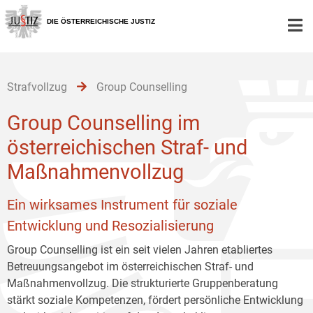
Zur
Zum
Zum
Hauptnavigation
Inhalt
Untermenü
DIE ÖSTERREICHISCHE JUSTIZ
[1]
[2]
[3]
Strafvollzug
Group Counselling
Group Counselling im
österreichischen Straf- und
Maßnahmenvollzug
Ein wirksames Instrument für soziale
Entwicklung und Resozialisierung
Group Counselling ist ein seit vielen Jahren etabliertes
Betreuungsangebot im österreichischen Straf- und
Maßnahmenvollzug. Die strukturierte Gruppenberatung
stärkt soziale Kompetenzen, fördert persönliche Entwicklung