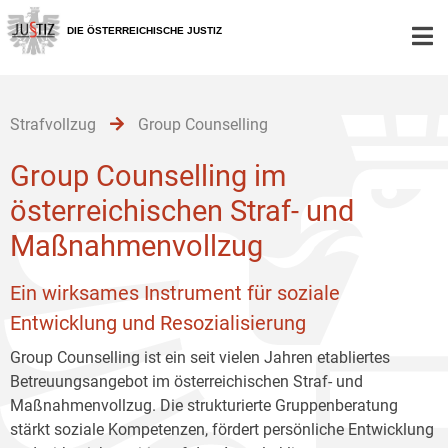
Zur
Zum
Zum
Hauptnavigation
Inhalt
Untermenü
DIE ÖSTERREICHISCHE JUSTIZ
[1]
[2]
[3]
Strafvollzug
Group Counselling
Group Counselling im
österreichischen Straf- und
Maßnahmenvollzug
Ein wirksames Instrument für soziale
Entwicklung und Resozialisierung
Group Counselling ist ein seit vielen Jahren etabliertes
Betreuungsangebot im österreichischen Straf- und
Maßnahmenvollzug. Die strukturierte Gruppenberatung
stärkt soziale Kompetenzen, fördert persönliche Entwicklung