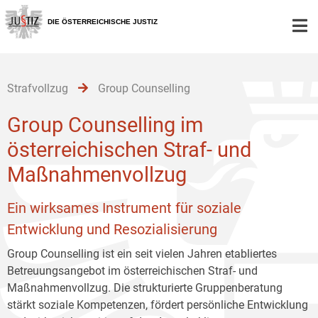
Zur
Zum
Zum
Hauptnavigation
Inhalt
Untermenü
DIE ÖSTERREICHISCHE JUSTIZ
[1]
[2]
[3]
Strafvollzug
Group Counselling
Group Counselling im
österreichischen Straf- und
Maßnahmenvollzug
Ein wirksames Instrument für soziale
Entwicklung und Resozialisierung
Group Counselling ist ein seit vielen Jahren etabliertes
Betreuungsangebot im österreichischen Straf- und
Maßnahmenvollzug. Die strukturierte Gruppenberatung
stärkt soziale Kompetenzen, fördert persönliche Entwicklung