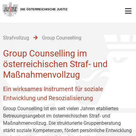
Zur
Zum
Zum
Hauptnavigation
Inhalt
Untermenü
DIE ÖSTERREICHISCHE JUSTIZ
[1]
[2]
[3]
Strafvollzug
Group Counselling
Group Counselling im
österreichischen Straf- und
Maßnahmenvollzug
Ein wirksames Instrument für soziale
Entwicklung und Resozialisierung
Group Counselling ist ein seit vielen Jahren etabliertes
Betreuungsangebot im österreichischen Straf- und
Maßnahmenvollzug. Die strukturierte Gruppenberatung
stärkt soziale Kompetenzen, fördert persönliche Entwicklung