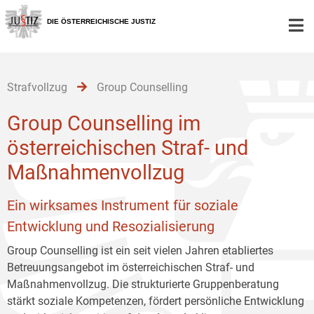
Zur
Zum
Zum
Hauptnavigation
Inhalt
Untermenü
DIE ÖSTERREICHISCHE JUSTIZ
[1]
[2]
[3]
Strafvollzug
Group Counselling
Group Counselling im
österreichischen Straf- und
Maßnahmenvollzug
Ein wirksames Instrument für soziale
Entwicklung und Resozialisierung
Group Counselling ist ein seit vielen Jahren etabliertes
Betreuungsangebot im österreichischen Straf- und
Maßnahmenvollzug. Die strukturierte Gruppenberatung
stärkt soziale Kompetenzen, fördert persönliche Entwicklung