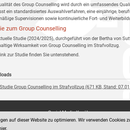
ualität des Group Counselling wird durch ein umfassendes Quali
st ein standardisiertes Auswahlverfahren, eine einjährige, beruf
mäßige Supervisionen sowie kontinuierliche Fort- und Weiterbil
ie zum Group Counselling
ktuelle Studie (2024/2025), durchgeführt von der Bertha von Suttn
altige Wirksamkeit von Group Counselling im Strafvollzug.
ink zur Studie finden Sie untenstehend.
loads
Studie Group Counselling im Strafvollzug (671 KB, Stand: 07.0
on
Social Media Kanäle
der Justiz und des BMJ
ngen auf dieser Website zu optimieren. Wir verwenden Cookies z
e 7
hier
.