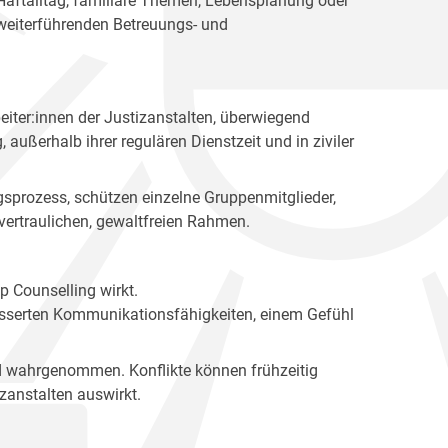
 Haftalltag, familiäre Themen, Lebensplanung oder
weiterführenden Betreuungs- und
eiter:innen der Justizanstalten, überwiegend
außerhalb ihrer regulären Dienstzeit und in ziviler
ngsprozess, schützen einzelne Gruppenmitglieder,
ertraulichen, gewaltfreien Rahmen.
p Counselling wirkt.
besserten Kommunikationsfähigkeiten, einem Gefühl
nd wahrgenommen. Konflikte können frühzeitig
izanstalten auswirkt.