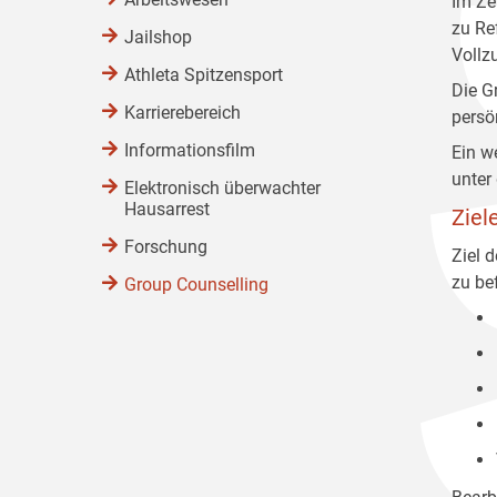
Im Ze
zu Re
Jailshop
Vollz
Athleta Spitzensport
Die G
Karrierebereich
persö
Informationsfilm
Ein w
unter
Elektronisch überwachter
Hausarrest
Ziel
Forschung
Ziel 
zu be
Group Counselling