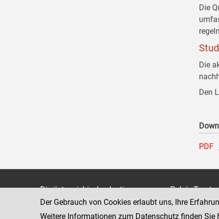
Die Q
umfas
regel
Stud
Die a
nachh
Den L
Down
PDF
Die österreichische Justiz
Palais Trauts
Der Gebrauch von Cookies erlaubt uns, Ihre Erfahru
Museumstraß
Bundesministerium für Justiz
1070 Wien
Weitere Informationen zum Datenschutz finden Sie