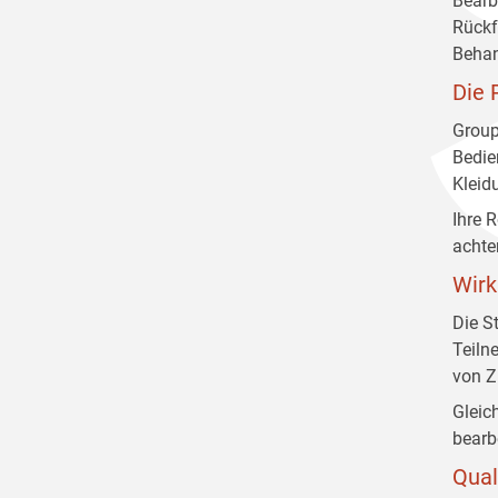
Bearb
Rückf
Behan
Die 
Group
Bedie
Kleidu
Ihre 
achte
Wirk
Die S
Teiln
von Z
Gleic
bearb
Qual