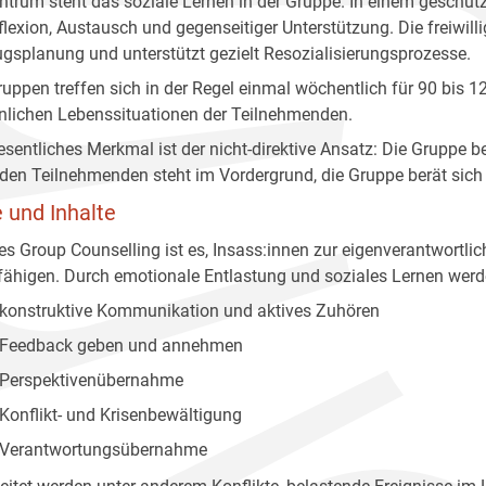
ntrum steht das soziale Lernen in der Gruppe. In einem geschüt
flexion, Austausch und gegenseitiger Unterstützung. Die freiwill
ugsplanung und unterstützt gezielt Resozialisierungsprozesse.
ruppen treffen sich in der Regel einmal wöchentlich für 90 bis 
nlichen Lebenssituationen der Teilnehmenden.
esentliches Merkmal ist der nicht-direktive Ansatz: Die Grupp
 den Teilnehmenden steht im Vordergrund, die Gruppe berät sich 
e und Inhalte
des Group Counselling ist es, Insass:innen zur eigenverantwortli
fähigen. Durch emotionale Entlastung und soziales Lernen wer
konstruktive Kommunikation und aktives Zuhören
Feedback geben und annehmen
Perspektivenübernahme
Konflikt- und Krisenbewältigung
Verantwortungsübernahme