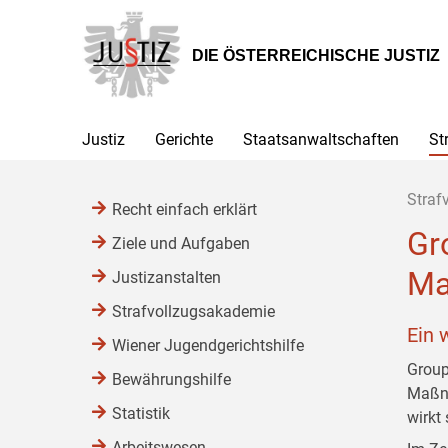
Zur
Zum
Zum
Hauptnavigation
Inhalt
Untermenü
[1]
[2]
[3]
DIE ÖSTERREICHISCHE JUSTIZ
Justiz
Gerichte
Staatsanwaltschaften
St
Straf
Recht einfach erklärt
Gr
Ziele und Aufgaben
Ma
Justizanstalten
Strafvollzugsakademie
Ein 
Wiener Jugendgerichtshilfe
Group
Bewährungshilfe
Maßna
Statistik
wirkt
Arbeitswesen