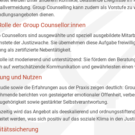
eitet werden unter anderem Konflikte, belastende Ereignisse im
allvermeidung. Group Counselling kann zudem als Vorstufe zu 
dlungsangeboten dienen.
Rolle der Group Counsellor:innen
 Counsellors sind ausgewählte und speziell ausgebildete Mitarb
nstete der Justizwache. Sie übernehmen diese Aufgabe freiwillig, 
ng als zertifizierte Nebentätigkeit.
Rolle ist moderierend und unterstützend: Sie fördern den Beratu
n auf wertschätzende Kommunikation und gewährleisten einen v
ung und Nutzen
tudie sowie die Erfahrungen aus der Praxis zeigen deutlich: Grou
ehmende berichten von gesteigerter emotionaler Offenheit, ver
ugehörigkeit sowie gestärkter Selbstverantwortung.
hzeitig wird das Angebot als deeskalierend und ordnungsstifte
eitet werden, was sich positiv auf das soziale Klima in den Just
itätssicherung