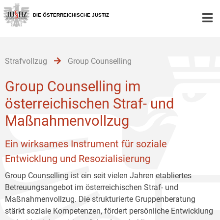
Zur
Zum
Zum
Hauptnavigation
Inhalt
Untermenü
DIE ÖSTERREICHISCHE JUSTIZ
[1]
[2]
[3]
Strafvollzug
Group Counselling
Group Counselling im
österreichischen Straf- und
Maßnahmenvollzug
Ein wirksames Instrument für soziale
Entwicklung und Resozialisierung
Group Counselling ist ein seit vielen Jahren etabliertes
Betreuungsangebot im österreichischen Straf- und
Maßnahmenvollzug. Die strukturierte Gruppenberatung
stärkt soziale Kompetenzen, fördert persönliche Entwicklung