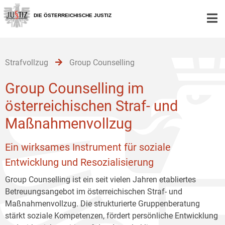
Zur
Zum
Zum
Hauptnavigation
Inhalt
Untermenü
DIE ÖSTERREICHISCHE JUSTIZ
[1]
[2]
[3]
Strafvollzug
Group Counselling
Group Counselling im
österreichischen Straf- und
Maßnahmenvollzug
Ein wirksames Instrument für soziale
Entwicklung und Resozialisierung
Group Counselling ist ein seit vielen Jahren etabliertes
Betreuungsangebot im österreichischen Straf- und
Maßnahmenvollzug. Die strukturierte Gruppenberatung
stärkt soziale Kompetenzen, fördert persönliche Entwicklung