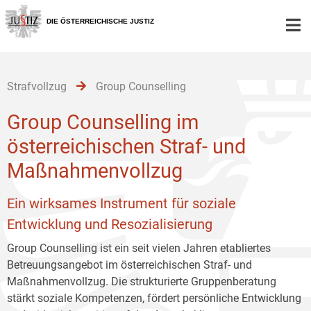
Zur
Zum
Zum
Hauptnavigation
Inhalt
Untermenü
DIE ÖSTERREICHISCHE JUSTIZ
[1]
[2]
[3]
Strafvollzug
Group Counselling
Group Counselling im
österreichischen Straf- und
Maßnahmenvollzug
Ein wirksames Instrument für soziale
Entwicklung und Resozialisierung
Group Counselling ist ein seit vielen Jahren etabliertes
Betreuungsangebot im österreichischen Straf- und
Maßnahmenvollzug. Die strukturierte Gruppenberatung
stärkt soziale Kompetenzen, fördert persönliche Entwicklung