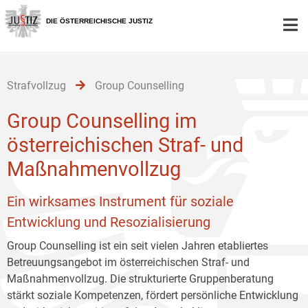
Zur
Zum
Zum
Hauptnavigation
Inhalt
Untermenü
DIE ÖSTERREICHISCHE JUSTIZ
[1]
[2]
[3]
Strafvollzug
Group Counselling
Group Counselling im
österreichischen Straf- und
Maßnahmenvollzug
Ein wirksames Instrument für soziale
Entwicklung und Resozialisierung
Group Counselling ist ein seit vielen Jahren etabliertes
Betreuungsangebot im österreichischen Straf- und
Maßnahmenvollzug. Die strukturierte Gruppenberatung
stärkt soziale Kompetenzen, fördert persönliche Entwicklung