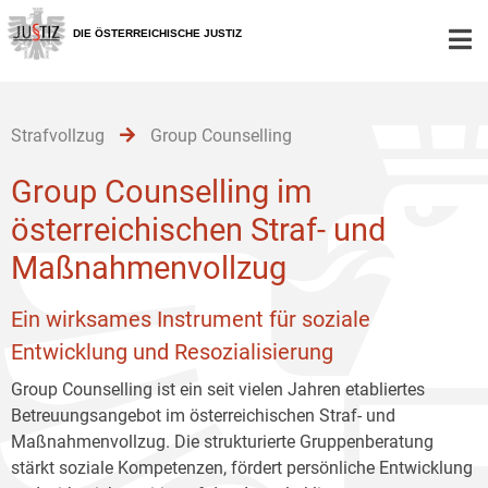
Zur
Zum
Zum
Hauptnavigation
Inhalt
Untermenü
DIE ÖSTERREICHISCHE JUSTIZ
[1]
[2]
[3]
Strafvollzug
Group Counselling
Group Counselling im
österreichischen Straf- und
Maßnahmenvollzug
Ein wirksames Instrument für soziale
Entwicklung und Resozialisierung
Group Counselling ist ein seit vielen Jahren etabliertes
Betreuungsangebot im österreichischen Straf- und
Maßnahmenvollzug. Die strukturierte Gruppenberatung
stärkt soziale Kompetenzen, fördert persönliche Entwicklung