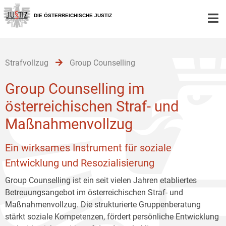
Zur
Zum
Zum
Hauptnavigation
Inhalt
Untermenü
DIE ÖSTERREICHISCHE JUSTIZ
[1]
[2]
[3]
Strafvollzug
Group Counselling
Group Counselling im
österreichischen Straf- und
Maßnahmenvollzug
Ein wirksames Instrument für soziale
Entwicklung und Resozialisierung
Group Counselling ist ein seit vielen Jahren etabliertes
Betreuungsangebot im österreichischen Straf- und
Maßnahmenvollzug. Die strukturierte Gruppenberatung
stärkt soziale Kompetenzen, fördert persönliche Entwicklung