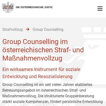
Zur
Zum
Zum
Hauptnavigation
Inhalt
Untermenü
DIE ÖSTERREICHISCHE JUSTIZ
[1]
[2]
[3]
Strafvollzug
Group Counselling
Group Counselling im
österreichischen Straf- und
Maßnahmenvollzug
Ein wirksames Instrument für soziale
Entwicklung und Resozialisierung
Group Counselling ist ein seit vielen Jahren etabliertes
Betreuungsangebot im österreichischen Straf- und
Maßnahmenvollzug. Die strukturierte Gruppenberatung
stärkt soziale Kompetenzen, fördert persönliche Entwicklung