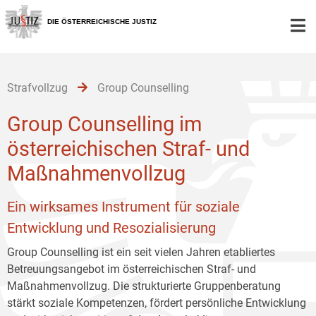
Zur
Zum
Zum
Hauptnavigation
Inhalt
Untermenü
DIE ÖSTERREICHISCHE JUSTIZ
[1]
[2]
[3]
Strafvollzug
Group Counselling
Group Counselling im
österreichischen Straf- und
Maßnahmenvollzug
Ein wirksames Instrument für soziale
Entwicklung und Resozialisierung
Group Counselling ist ein seit vielen Jahren etabliertes
Betreuungsangebot im österreichischen Straf- und
Maßnahmenvollzug. Die strukturierte Gruppenberatung
stärkt soziale Kompetenzen, fördert persönliche Entwicklung