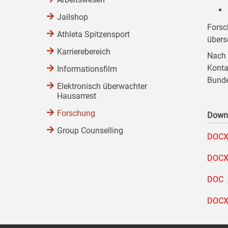
Jailshop
Forsc
Athleta Spitzensport
übers
Karrierebereich
Nach 
Konta
Informationsfilm
Bunde
Elektronisch überwachter
Hausarrest
Forschung
Down
Group Counselling
DOC
DOC
DOC
DOC