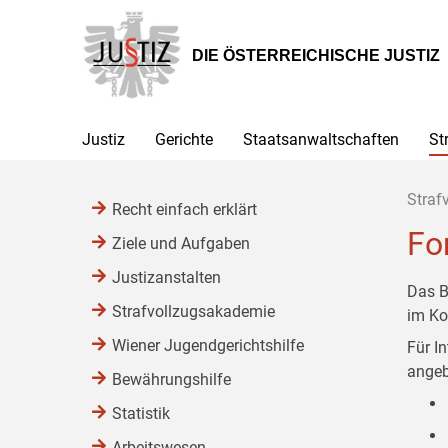
Zur
Zum
Zum
Hauptnavigation
Inhalt
Untermenü
[1]
[2]
[3]
DIE ÖSTERREICHISCHE JUSTIZ
Justiz
Gerichte
Staatsanwaltschaften
St
Straf
Recht einfach erklärt
Fo
Ziele und Aufgaben
Justizanstalten
Das B
Strafvollzugsakademie
im Ko
Wiener Jugendgerichtshilfe
Für I
angeb
Bewährungshilfe
Statistik
Arbeitswesen