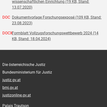
wissenschaftlichen Einrichtung (19 KB, Stand:
13.07.2020)
DOC
Dokumentvorlage Forschungsexposé (109 KB, Stand:
23.08.2023)
DOCX
Formblatt Vollzugsforschungswettbewerb 2024 (14
KB, Stand: 18.04.2024)
Die österreichische Justiz
Bundesministerium für Justiz
justiz.gv.at
bmj.gv.at
justizonline.gv.at
Palais Trautson