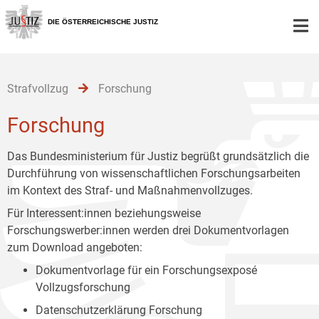
Zur
Zum
Zum
Hauptnavigation
Inhalt
Untermenü
DIE ÖSTERREICHISCHE JUSTIZ
[1]
[2]
[3]
Strafvollzug
Forschung
Forschung
Das Bundesministerium für Justiz begrüßt grundsätzlich die
Durchführung von wissenschaftlichen Forschungsarbeiten
im Kontext des Straf- und Maßnahmenvollzuges.
Für Interessent:innen beziehungsweise
Forschungswerber:innen werden drei Dokumentvorlagen
zum Download angeboten:
Dokumentvorlage für ein Forschungsexposé
Vollzugsforschung
Datenschutzerklärung Forschung