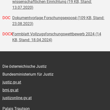
wissenschaftlichen Einrichtung (19 KB, Stand:
13.07.2020)
DOC
Dokumentvorlage Forschungsexposé (109 KB, Stand:
23.08.2023)
DOCX
Formblatt Vollzugsforschungswettbewerb 2024 (14
KB, Stand: 18.04.2024)
Die österreichische Justiz
Bundesministerium für Justiz
justiz.gv.at
bmj.gv.at
justizonline.gv.at
Palais Trautson