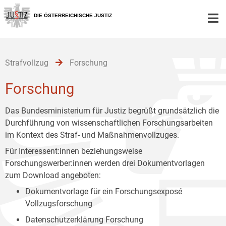
Zur
Zum
Zum
Hauptnavigation
Inhalt
Untermenü
DIE ÖSTERREICHISCHE JUSTIZ
[1]
[2]
[3]
Strafvollzug
Forschung
Forschung
Das Bundesministerium für Justiz begrüßt grundsätzlich die
Durchführung von wissenschaftlichen Forschungsarbeiten
im Kontext des Straf- und Maßnahmenvollzuges.
Für Interessent:innen beziehungsweise
Forschungswerber:innen werden drei Dokumentvorlagen
zum Download angeboten:
Dokumentvorlage für ein Forschungsexposé
Vollzugsforschung
Datenschutzerklärung Forschung