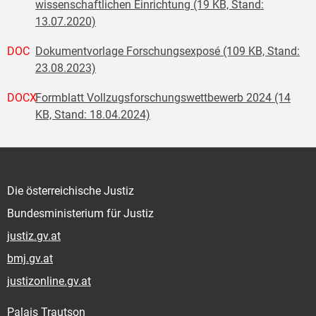
wissenschaftlichen Einrichtung (19 KB, Stand:
13.07.2020)
DOC
Dokumentvorlage Forschungsexposé (109 KB, Stand:
23.08.2023)
DOCX
Formblatt Vollzugsforschungswettbewerb 2024 (14
KB, Stand: 18.04.2024)
Die österreichische Justiz
Bundesministerium für Justiz
justiz.gv.at
bmj.gv.at
justizonline.gv.at
Palais Trautson