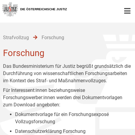
Zur
Zum
Zum
Hauptnavigation
Inhalt
Untermenü
DIE ÖSTERREICHISCHE JUSTIZ
[1]
[2]
[3]
Strafvollzug
Forschung
Forschung
Das Bundesministerium für Justiz begrüßt grundsätzlich die
Durchführung von wissenschaftlichen Forschungsarbeiten
im Kontext des Straf- und Maßnahmenvollzuges.
Für Interessent:innen beziehungsweise
Forschungswerber:innen werden drei Dokumentvorlagen
zum Download angeboten:
Dokumentvorlage für ein Forschungsexposé
Vollzugsforschung
Datenschutzerklärung Forschung