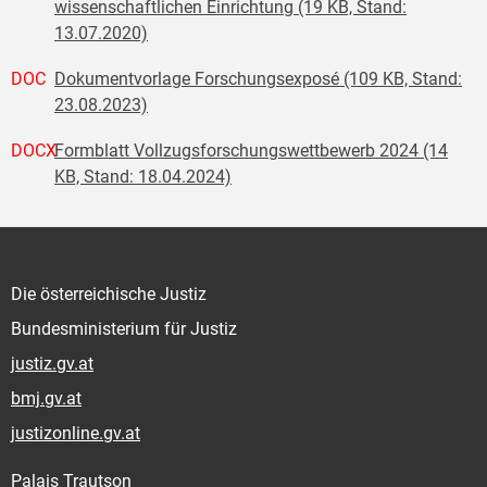
wissenschaftlichen Einrichtung (19 KB, Stand:
13.07.2020)
DOC
Dokumentvorlage Forschungsexposé (109 KB, Stand:
23.08.2023)
DOCX
Formblatt Vollzugsforschungswettbewerb 2024 (14
KB, Stand: 18.04.2024)
Die österreichische Justiz
Bundesministerium für Justiz
justiz.gv.at
bmj.gv.at
justizonline.gv.at
Palais Trautson