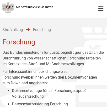
Zur
Zum
Zum
Hauptnavigation
Inhalt
Untermenü
DIE ÖSTERREICHISCHE JUSTIZ
[1]
[2]
[3]
Strafvollzug
Forschung
Forschung
Das Bundesministerium für Justiz begrüßt grundsätzlich die
Durchführung von wissenschaftlichen Forschungsarbeiten
im Kontext des Straf- und Maßnahmenvollzuges.
Für Interessent:innen beziehungsweise
Forschungswerber:innen werden drei Dokumentvorlagen
zum Download angeboten:
Dokumentvorlage für ein Forschungsexposé
Vollzugsforschung
Datenschutzerklärung Forschung