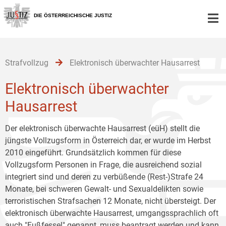
Zur
Zum
Zum
Hauptnavigation
Inhalt
Untermenü
DIE ÖSTERREICHISCHE JUSTIZ
[1]
[2]
[3]
Strafvollzug
Elektronisch überwachter Hausarrest
Elektronisch überwachter
Hausarrest
Der elektronisch überwachte Hausarrest (eüH) stellt die
jüngste Vollzugsform in Österreich dar, er wurde im Herbst
2010 eingeführt. Grundsätzlich kommen für diese
Vollzugsform Personen in Frage, die ausreichend sozial
integriert sind und deren zu verbüßende (Rest-)Strafe 24
Monate, bei schweren Gewalt- und Sexualdelikten sowie
terroristischen Strafsachen 12 Monate, nicht übersteigt. Der
elektronisch überwachte Hausarrest, umgangssprachlich oft
auch "Fußfessel" genannt, muss beantragt werden und kann