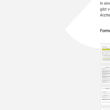
In ei
gibt 
Arztt
Formu