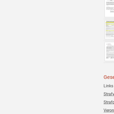
Gese
Links
Straf
Straf
Veror