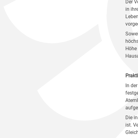
Der V
in ih
Leben
vorge
Sowei
höchs
Höhe 
Hausa
Prakt
In der
festg
Ateml
aufge
Die i
ist. 
Gleic