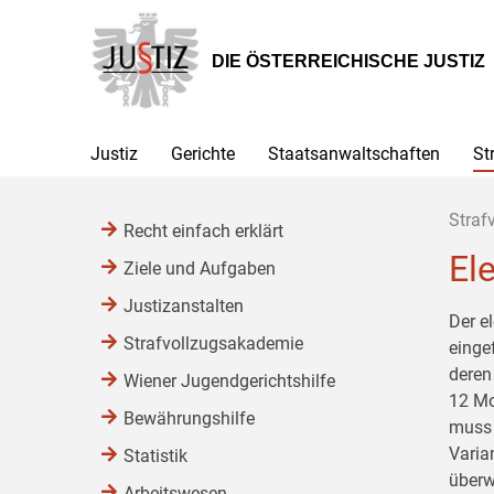
Zur
Zum
Zum
Hauptnavigation
Inhalt
Untermenü
[1]
[2]
[3]
DIE ÖSTERREICHISCHE JUSTIZ
Justiz
Gerichte
Staatsanwaltschaften
St
Straf
Recht einfach erklärt
El
Ziele und Aufgaben
Justizanstalten
Der e
Strafvollzugsakademie
einge
deren
Wiener Jugendgerichtshilfe
12 Mo
Bewährungshilfe
muss 
Varia
Statistik
überw
Arbeitswesen