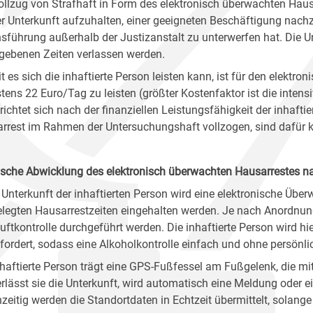
ollzug von Strafhaft in Form des elektronisch überwachten Haus
rer Unterkunft aufzuhalten, einer geeigneten Beschäftigung na
sführung außerhalb der Justizanstalt zu unterwerfen hat. Die 
gebenen Zeiten verlassen werden.
t es sich die inhaftierte Person leisten kann, ist für den elektr
tens 22 Euro/Tag zu leisten (größter Kostenfaktor ist die intens
richtet sich nach der finanziellen Leistungsfähigkeit der inhafti
rrest im Rahmen der Untersuchungshaft vollzogen, sind dafür ke
ische Abwicklung des elektronisch überwachten Hausarrestes 
 Unterkunft der inhaftierten Person wird eine elektronische Überwa
elegten Hausarrestzeiten eingehalten werden. Je nach Anordnung
uftkontrolle durchgeführt werden. Die inhaftierte Person wird hi
fordert, sodass eine Alkoholkontrolle einfach und ohne persönli
nhaftierte Person trägt eine GPS-Fußfessel am Fußgelenk, die m
Verlässt sie die Unterkunft, wird automatisch eine Meldung oder
hzeitig werden die Standortdaten in Echtzeit übermittelt, solange