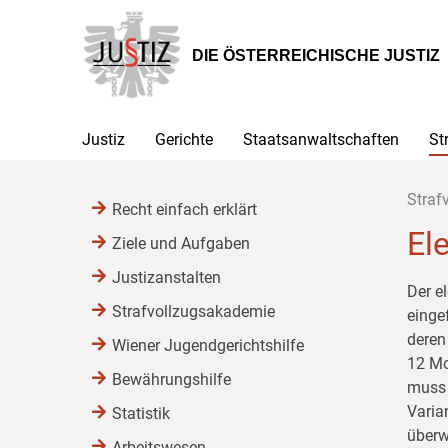
Zur
Zum
Zum
Hauptnavigation
Inhalt
Untermenü
[1]
[2]
[3]
DIE ÖSTERREICHISCHE JUSTIZ
Justiz
Gerichte
Staatsanwaltschaften
St
Straf
Recht einfach erklärt
El
Ziele und Aufgaben
Justizanstalten
Der e
Strafvollzugsakademie
einge
deren
Wiener Jugendgerichtshilfe
12 Mo
Bewährungshilfe
muss 
Varia
Statistik
überw
Arbeitswesen