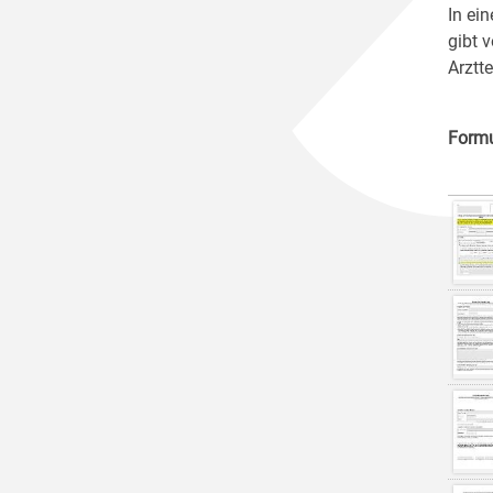
In ei
gibt 
Arztt
Formu