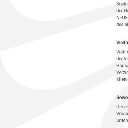
Sozia
der H
NEUST
des e
Vielf
Währe
der V
Hausa
Verzi
Mietv
Sowoh
Der e
Vorau
Unter