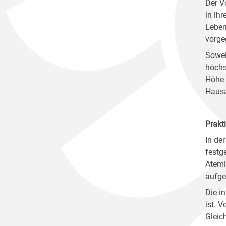
Der V
in ih
Leben
vorge
Sowei
höchs
Höhe 
Hausa
Prakt
In der
festg
Ateml
aufge
Die i
ist. 
Gleic