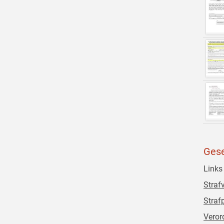
Gese
Links
Straf
Straf
Veror