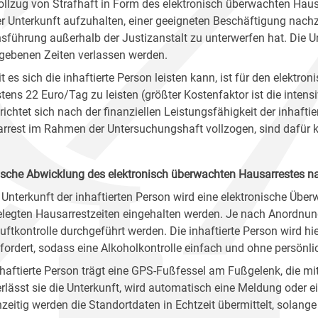
ollzug von Strafhaft in Form des elektronisch überwachten Haus
rer Unterkunft aufzuhalten, einer geeigneten Beschäftigung na
sführung außerhalb der Justizanstalt zu unterwerfen hat. Die 
gebenen Zeiten verlassen werden.
t es sich die inhaftierte Person leisten kann, ist für den elektr
tens 22 Euro/Tag zu leisten (größter Kostenfaktor ist die intens
richtet sich nach der finanziellen Leistungsfähigkeit der inhafti
rrest im Rahmen der Untersuchungshaft vollzogen, sind dafür ke
ische Abwicklung des elektronisch überwachten Hausarrestes 
 Unterkunft der inhaftierten Person wird eine elektronische Überwa
elegten Hausarrestzeiten eingehalten werden. Je nach Anordnung
uftkontrolle durchgeführt werden. Die inhaftierte Person wird hi
fordert, sodass eine Alkoholkontrolle einfach und ohne persönli
nhaftierte Person trägt eine GPS-Fußfessel am Fußgelenk, die m
Verlässt sie die Unterkunft, wird automatisch eine Meldung oder
hzeitig werden die Standortdaten in Echtzeit übermittelt, solange