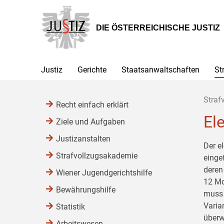
Zur
Zum
Zum
Hauptnavigation
Inhalt
Untermenü
[1]
[2]
[3]
DIE ÖSTERREICHISCHE JUSTIZ
Justiz
Gerichte
Staatsanwaltschaften
St
Straf
Recht einfach erklärt
El
Ziele und Aufgaben
Justizanstalten
Der e
Strafvollzugsakademie
einge
deren
Wiener Jugendgerichtshilfe
12 Mo
Bewährungshilfe
muss 
Varia
Statistik
überw
Arbeitswesen