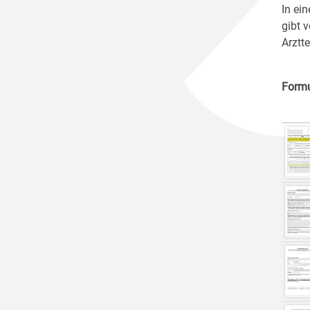
In ei
gibt 
Arztt
Formu