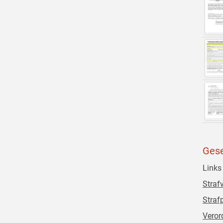
Gese
Links
Straf
Straf
Veror