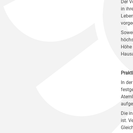
Der V
in ih
Leben
vorge
Sowei
höchs
Höhe 
Hausa
Prakt
In der
festg
Ateml
aufge
Die i
ist. 
Gleic