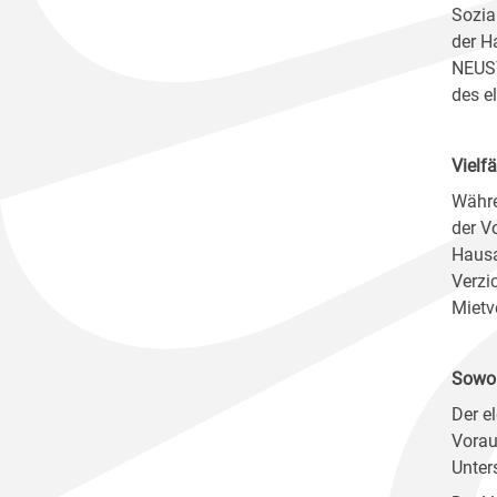
Sozia
der H
NEUST
des e
Vielf
Währe
der V
Hausa
Verzi
Mietv
Sowoh
Der e
Vorau
Unter