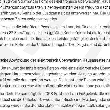
ollzug von Strafhaft in Form des elektronisch überwachten Haus
rer Unterkunft aufzuhalten, einer geeigneten Beschäftigung na
sführung außerhalb der Justizanstalt zu unterwerfen hat. Die 
gebenen Zeiten verlassen werden.
t es sich die inhaftierte Person leisten kann, ist für den elektr
tens 22 Euro/Tag zu leisten (größter Kostenfaktor ist die intens
richtet sich nach der finanziellen Leistungsfähigkeit der inhafti
rrest im Rahmen der Untersuchungshaft vollzogen, sind dafür ke
ische Abwicklung des elektronisch überwachten Hausarrestes 
 Unterkunft der inhaftierten Person wird eine elektronische Überwa
elegten Hausarrestzeiten eingehalten werden. Je nach Anordnung
uftkontrolle durchgeführt werden. Die inhaftierte Person wird hi
fordert, sodass eine Alkoholkontrolle einfach und ohne persönli
nhaftierte Person trägt eine GPS-Fußfessel am Fußgelenk, die m
Verlässt sie die Unterkunft, wird automatisch eine Meldung oder
hzeitig werden die Standortdaten in Echtzeit übermittelt, solange