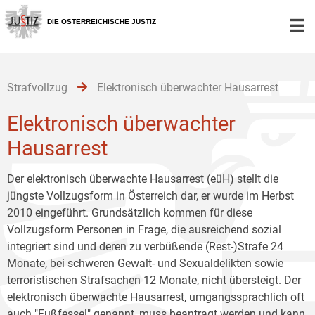
Zur
Zum
Zum
Hauptnavigation
Inhalt
Untermenü
DIE ÖSTERREICHISCHE JUSTIZ
[1]
[2]
[3]
Strafvollzug
Elektronisch überwachter Hausarrest
Elektronisch überwachter
Hausarrest
Der elektronisch überwachte Hausarrest (eüH) stellt die
jüngste Vollzugsform in Österreich dar, er wurde im Herbst
2010 eingeführt. Grundsätzlich kommen für diese
Vollzugsform Personen in Frage, die ausreichend sozial
integriert sind und deren zu verbüßende (Rest-)Strafe 24
Monate, bei schweren Gewalt- und Sexualdelikten sowie
terroristischen Strafsachen 12 Monate, nicht übersteigt. Der
elektronisch überwachte Hausarrest, umgangssprachlich oft
auch "Fußfessel" genannt, muss beantragt werden und kann