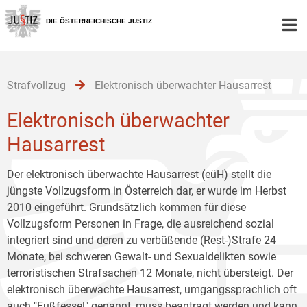
Zur
Zum
Zum
Hauptnavigation
Inhalt
Untermenü
DIE ÖSTERREICHISCHE JUSTIZ
[1]
[2]
[3]
Strafvollzug
Elektronisch überwachter Hausarrest
Elektronisch überwachter
Hausarrest
Der elektronisch überwachte Hausarrest (eüH) stellt die
jüngste Vollzugsform in Österreich dar, er wurde im Herbst
2010 eingeführt. Grundsätzlich kommen für diese
Vollzugsform Personen in Frage, die ausreichend sozial
integriert sind und deren zu verbüßende (Rest-)Strafe 24
Monate, bei schweren Gewalt- und Sexualdelikten sowie
terroristischen Strafsachen 12 Monate, nicht übersteigt. Der
elektronisch überwachte Hausarrest, umgangssprachlich oft
auch "Fußfessel" genannt, muss beantragt werden und kann