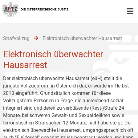
Zur
Zum
Zum
Hauptnavigation
Inhalt
Untermenü
DIE ÖSTERREICHISCHE JUSTIZ
[1]
[2]
[3]
Strafvollzug
Elektronisch überwachter Hausarrest
Elektronisch überwachter
Hausarrest
Der elektronisch überwachte Hausarrest (eüH) stellt die
jüngste Vollzugsform in Österreich dar, er wurde im Herbst
2010 eingeführt. Grundsätzlich kommen für diese
Vollzugsform Personen in Frage, die ausreichend sozial
integriert sind und deren zu verbüßende (Rest-)Strafe 24
Monate, bei schweren Gewalt- und Sexualdelikten sowie
terroristischen Strafsachen 12 Monate, nicht übersteigt. Der
elektronisch überwachte Hausarrest, umgangssprachlich oft
auch "Fußfessel" genannt, muss beantragt werden und kann