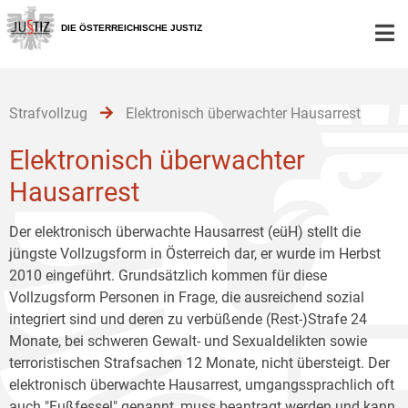
Zur
Zum
Zum
Hauptnavigation
Inhalt
Untermenü
DIE ÖSTERREICHISCHE JUSTIZ
[1]
[2]
[3]
Strafvollzug
Elektronisch überwachter Hausarrest
Elektronisch überwachter
Hausarrest
Der elektronisch überwachte Hausarrest (eüH) stellt die
jüngste Vollzugsform in Österreich dar, er wurde im Herbst
2010 eingeführt. Grundsätzlich kommen für diese
Vollzugsform Personen in Frage, die ausreichend sozial
integriert sind und deren zu verbüßende (Rest-)Strafe 24
Monate, bei schweren Gewalt- und Sexualdelikten sowie
terroristischen Strafsachen 12 Monate, nicht übersteigt. Der
elektronisch überwachte Hausarrest, umgangssprachlich oft
auch "Fußfessel" genannt, muss beantragt werden und kann