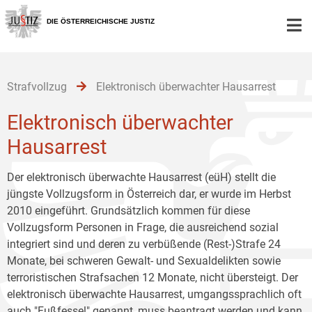
Zur
Zum
Zum
Hauptnavigation
Inhalt
Untermenü
DIE ÖSTERREICHISCHE JUSTIZ
[1]
[2]
[3]
Strafvollzug
Elektronisch überwachter Hausarrest
Elektronisch überwachter
Hausarrest
Der elektronisch überwachte Hausarrest (eüH) stellt die
jüngste Vollzugsform in Österreich dar, er wurde im Herbst
2010 eingeführt. Grundsätzlich kommen für diese
Vollzugsform Personen in Frage, die ausreichend sozial
integriert sind und deren zu verbüßende (Rest-)Strafe 24
Monate, bei schweren Gewalt- und Sexualdelikten sowie
terroristischen Strafsachen 12 Monate, nicht übersteigt. Der
elektronisch überwachte Hausarrest, umgangssprachlich oft
auch "Fußfessel" genannt, muss beantragt werden und kann