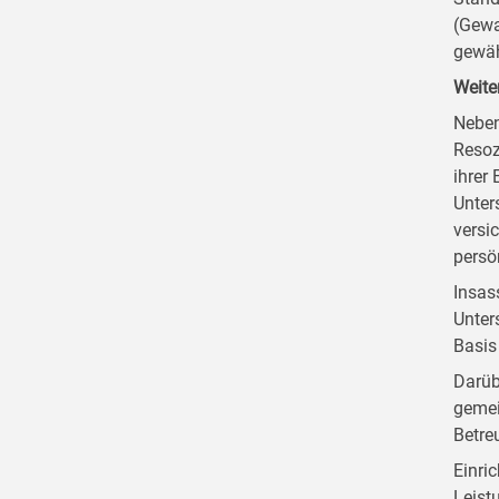
(Gewa
gewäh
Weite
Neben
Resoz
ihrer
Unter
versi
persö
Insas
Unter
Basis
Darüb
gemei
Betre
Einri
Leist