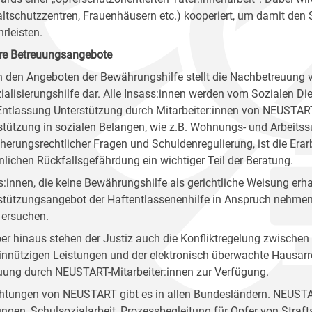
ltschutzzentren, Frauenhäusern etc.) kooperiert, um damit den 
rleisten.
re Betreuungsangebote
 den Angeboten der Bewährungshilfe stellt die Nachbetreuung v
ialisierungshilfe dar. Alle Insass:innen werden vom Sozialen Die
 Entlassung Unterstützung durch Mitarbeiter:innen von NEUSTA
stützung in sozialen Belangen, wie z.B. Wohnungs- und Arbeits
cherungsrechtlicher Fragen und Schuldenregulierung, ist die Era
nlichen Rückfallsgefährdung ein wichtiger Teil der Beratung.
s:innen, die keine Bewährungshilfe als gerichtliche Weisung er
stützungsangebot der Haftentlassenenhilfe in Anspruch nehmen 
 ersuchen.
er hinaus stehen der Justiz auch die Konfliktregelung zwischen 
nnützigen Leistungen und der elektronisch überwachte Hausarr
uung durch NEUSTART-Mitarbeiter:innen zur Verfügung.
chtungen von NEUSTART gibt es in allen Bundesländern. NEUSTA
ungen, Schulsozialarbeit, Prozessbegleitung für Opfer von Stra