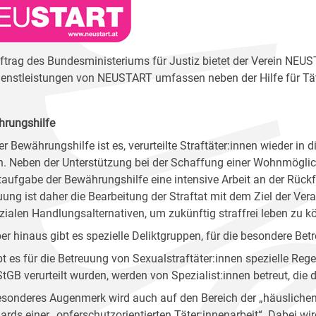
ftrag des Bundesministeriums für Justiz bietet der Verein NEU
ienstleistungen von NEUSTART umfassen neben der Hilfe für T
rungshilfe
er Bewährungshilfe ist es, verurteilte Straftäter:innen wieder in 
n. Neben der Unterstützung bei der Schaffung einer Wohnmöglichk
aufgabe der Bewährungshilfe eine intensive Arbeit an der Rückfa
uung ist daher die Bearbeitung der Straftat mit dem Ziel der V
zialen Handlungsalternativen, um zukünftig straffrei leben zu k
er hinaus gibt es spezielle Deliktgruppen, für die besondere B
bt es für die Betreuung von Sexualstraftäter:innen spezielle Rege
 StGB verurteilt wurden, werden von Spezialist:innen betreut, di
esonderes Augenmerk wird auch auf den Bereich der „häuslichen
ards einer „opferschutzorientierten Täter:innenarbeit“. Dabei w