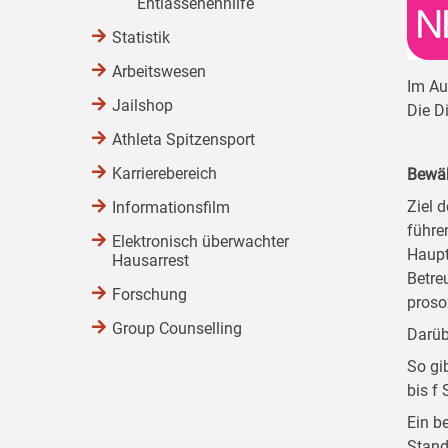
Entlassenenhilfe
Statistik
Arbeitswesen
Im Au
Jailshop
Die D
Athleta Spitzensport
Karrierebereich
Bewäh
Ziel d
Informationsfilm
führe
Elektronisch überwachter
Haupt
Hausarrest
Betre
Forschung
proso
Group Counselling
Darüb
So gi
bis f
Ein b
Stand