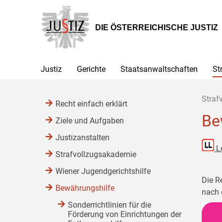
Zur
Zum
Zum
Hauptnavigation
Inhalt
Untermenü
[1]
[2]
[3]
DIE ÖSTERREICHISCHE JUSTIZ
Justiz
Gerichte
Staatsanwaltschaften
St
Straf
Recht einfach erklärt
Be
Ziele und Aufgaben
Justizanstalten
L
Strafvollzugsakademie
Wiener Jugendgerichtshilfe
Die R
Bewährungshilfe
nach 
Sonderrichtlinien für die
Förderung von Einrichtungen der