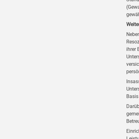
(Gewa
gewäh
Weite
Neben
Resoz
ihrer
Unter
versi
persö
Insas
Unter
Basis
Darüb
gemei
Betre
Einri
Leist