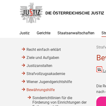
Zur
Zum
Zum
Hauptnavigation
Inhalt
Untermenü
[1]
[2]
[3]
DIE ÖSTERREICHISCHE JUSTIZ
Justiz
Gerichte
Staatsanwaltschaften
St
Straf
Recht einfach erklärt
Be
Ziele und Aufgaben
Justizanstalten
L
Strafvollzugsakademie
Wiener Jugendgerichtshilfe
Die R
Bewährungshilfe
nach 
Sonderrichtlinien für die
Förderung von Einrichtungen der