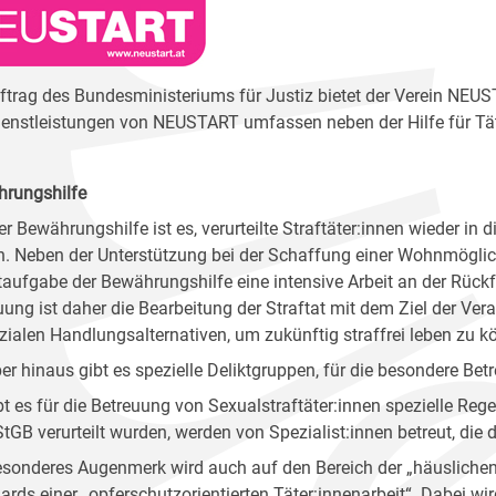
ftrag des Bundesministeriums für Justiz bietet der Verein NEU
ienstleistungen von NEUSTART umfassen neben der Hilfe für T
rungshilfe
er Bewährungshilfe ist es, verurteilte Straftäter:innen wieder in 
n. Neben der Unterstützung bei der Schaffung einer Wohnmöglichk
aufgabe der Bewährungshilfe eine intensive Arbeit an der Rückfa
uung ist daher die Bearbeitung der Straftat mit dem Ziel der V
zialen Handlungsalternativen, um zukünftig straffrei leben zu k
er hinaus gibt es spezielle Deliktgruppen, für die besondere B
bt es für die Betreuung von Sexualstraftäter:innen spezielle Rege
 StGB verurteilt wurden, werden von Spezialist:innen betreut, di
esonderes Augenmerk wird auch auf den Bereich der „häuslichen
ards einer „opferschutzorientierten Täter:innenarbeit“. Dabei w