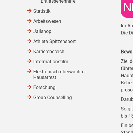
Entlassenenhilfe
Statistik
Arbeitswesen
Im Au
Jailshop
Die D
Athleta Spitzensport
Karrierebereich
Bewäh
Ziel d
Informationsfilm
führe
Elektronisch überwachter
Haupt
Hausarrest
Betre
Forschung
proso
Group Counselling
Darüb
So gi
bis f
Ein b
Stand