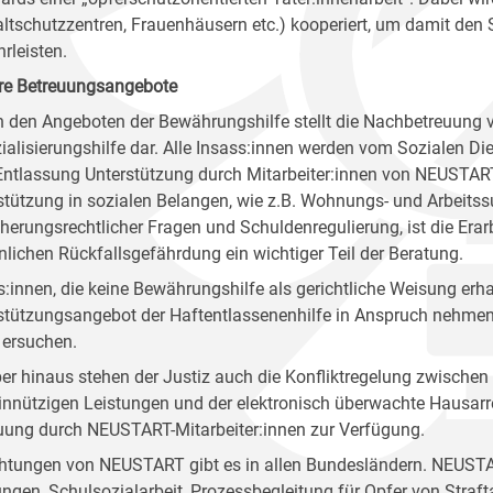
ltschutzzentren, Frauenhäusern etc.) kooperiert, um damit den 
rleisten.
re Betreuungsangebote
 den Angeboten der Bewährungshilfe stellt die Nachbetreuung v
ialisierungshilfe dar. Alle Insass:innen werden vom Sozialen Die
 Entlassung Unterstützung durch Mitarbeiter:innen von NEUSTA
stützung in sozialen Belangen, wie z.B. Wohnungs- und Arbeits
cherungsrechtlicher Fragen und Schuldenregulierung, ist die Era
nlichen Rückfallsgefährdung ein wichtiger Teil der Beratung.
s:innen, die keine Bewährungshilfe als gerichtliche Weisung er
stützungsangebot der Haftentlassenenhilfe in Anspruch nehmen 
 ersuchen.
er hinaus stehen der Justiz auch die Konfliktregelung zwischen 
nnützigen Leistungen und der elektronisch überwachte Hausarr
uung durch NEUSTART-Mitarbeiter:innen zur Verfügung.
chtungen von NEUSTART gibt es in allen Bundesländern. NEUSTA
ungen, Schulsozialarbeit, Prozessbegleitung für Opfer von Stra