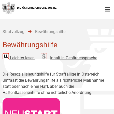
Zur
Zum
Zum
Hauptnavigation
Inhalt
Untermenü
DIE ÖSTERREICHISCHE JUSTIZ
[1]
[2]
[3]
Strafvollzug
Bewährungshilfe
Bewährungshilfe
Leichter lesen
Inhalt in Gebärdensprache
Die Resozialisierungshilfe für Straffällige in Österreich
umfasst die Bewährungshilfe als richterliche Maßnahme
statt oder nach einer Haft, aber auch die
Haftentlassenenhilfe ohne richterliche Anordnung.