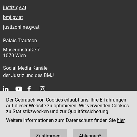
justiz.gv.at
bmj.gv.at
justizonline.gv.at
Palais Trautson
Museumstraße 7
1070 Wien
Social Media Kanäle
der Justiz und des BMJ
Der Gebrauch von Cookies erlaubt uns, Ihre Erfahrungen
Kontakt
auf dieser Website zu optimieren. Wir verwenden Cookies
zu Statistikzwecken und zur Qualitätssicherung
Impressum
Weitere Informationen zum Datenschutz finden Sie
hier
.
Datenschutz
Barrierefreiheit
Zustimmen
Ablehnen*