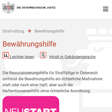
Zur
Zum
Zum
Hauptnavigation
Inhalt
Untermenü
DIE ÖSTERREICHISCHE JUSTIZ
[1]
[2]
[3]
Strafvollzug
Bewährungshilfe
Bewährungshilfe
Leichter lesen
Inhalt in Gebärdensprache
Die Resozialisierungshilfe für Straffällige in Österreich
umfasst die Bewährungshilfe als richterliche Maßnahme
statt oder nach einer Haft, aber auch die
Haftentlassenenhilfe ohne richterliche Anordnung.