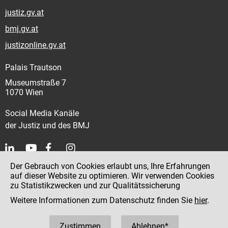
justiz.gv.at
bmj.gv.at
justizonline.gv.at
Palais Trautson
Museumstraße 7
1070 Wien
Social Media Kanäle
der Justiz und des BMJ
Der Gebrauch von Cookies erlaubt uns, Ihre Erfahrungen
Kontakt
auf dieser Website zu optimieren. Wir verwenden Cookies
zu Statistikzwecken und zur Qualitätssicherung
Impressum
Weitere Informationen zum Datenschutz finden Sie
hier
.
Datenschutz
Barrierefreiheit
Zustimmen
Ablehnen*