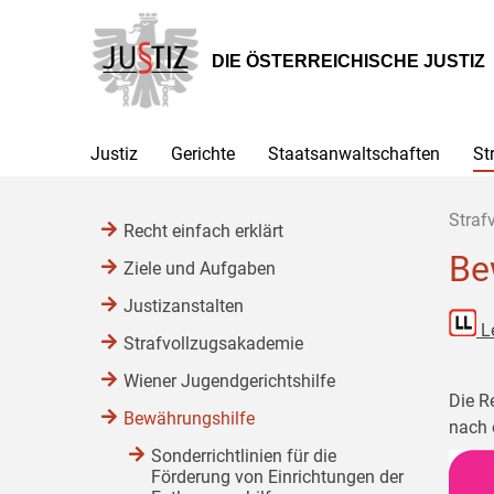
Zur
Zum
Zum
Hauptnavigation
Inhalt
Untermenü
[1]
[2]
[3]
DIE ÖSTERREICHISCHE JUSTIZ
Justiz
Gerichte
Staatsanwaltschaften
St
Straf
Recht einfach erklärt
Be
Ziele und Aufgaben
Justizanstalten
L
Strafvollzugsakademie
Wiener Jugendgerichtshilfe
Die R
Bewährungshilfe
nach 
Sonderrichtlinien für die
Förderung von Einrichtungen der