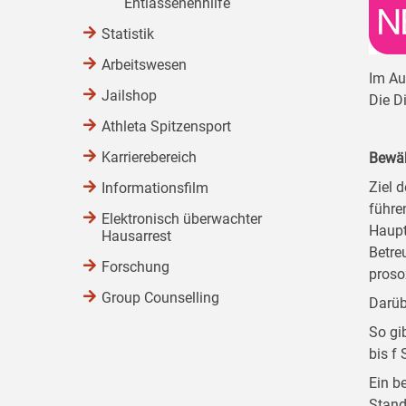
Entlassenenhilfe
Statistik
Arbeitswesen
Im Au
Jailshop
Die D
Athleta Spitzensport
Karrierebereich
Bewäh
Ziel d
Informationsfilm
führe
Elektronisch überwachter
Haupt
Hausarrest
Betre
Forschung
proso
Group Counselling
Darüb
So gi
bis f
Ein b
Stand