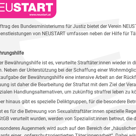
ftrag des Bundesministeriums für Justiz bietet der Verein NEU
ienstleistungen von NEUSTART umfassen neben der Hilfe für T
rungshilfe
er Bewährungshilfe ist es, verurteilte Straftäter:innen wieder in 
n. Neben der Unterstützung bei der Schaffung einer Wohnmöglichk
aufgabe der Bewährungshilfe eine intensive Arbeit an der Rückfa
uung ist daher die Bearbeitung der Straftat mit dem Ziel der V
zialen Handlungsalternativen, um zukünftig straffrei leben zu k
er hinaus gibt es spezielle Deliktgruppen, für die besondere B
bt es für die Betreuung von Sexualstraftäter:innen spezielle Rege
 StGB verurteilt wurden, werden von Spezialist:innen betreut, di
esonderes Augenmerk wird auch auf den Bereich der „häuslichen
ards einer „opferschutzorientierten Täter:innenarbeit“. Dabei w