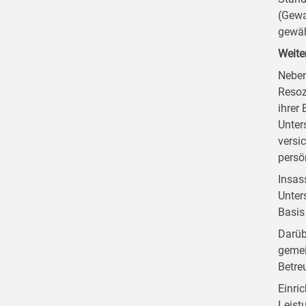
(Gewa
gewäh
Weite
Neben
Resoz
ihrer
Unter
versi
persö
Insas
Unter
Basis
Darüb
gemei
Betre
Einri
Leist