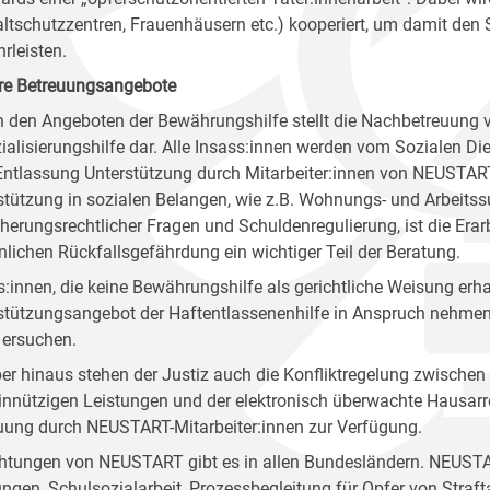
ltschutzzentren, Frauenhäusern etc.) kooperiert, um damit den 
rleisten.
re Betreuungsangebote
 den Angeboten der Bewährungshilfe stellt die Nachbetreuung v
ialisierungshilfe dar. Alle Insass:innen werden vom Sozialen Die
 Entlassung Unterstützung durch Mitarbeiter:innen von NEUSTA
stützung in sozialen Belangen, wie z.B. Wohnungs- und Arbeits
cherungsrechtlicher Fragen und Schuldenregulierung, ist die Era
nlichen Rückfallsgefährdung ein wichtiger Teil der Beratung.
s:innen, die keine Bewährungshilfe als gerichtliche Weisung er
stützungsangebot der Haftentlassenenhilfe in Anspruch nehmen 
 ersuchen.
er hinaus stehen der Justiz auch die Konfliktregelung zwischen 
nnützigen Leistungen und der elektronisch überwachte Hausarr
uung durch NEUSTART-Mitarbeiter:innen zur Verfügung.
chtungen von NEUSTART gibt es in allen Bundesländern. NEUSTA
ungen, Schulsozialarbeit, Prozessbegleitung für Opfer von Stra