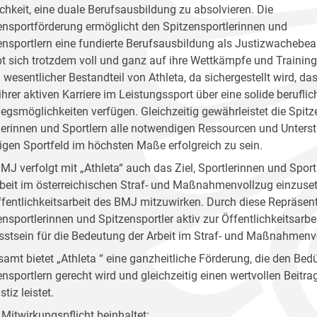
chkeit, eine duale Berufsausbildung zu absolvieren. Die
ensportförderung ermöglicht den Spitzensportlerinnen und
ensportlern eine fundierte Berufsausbildung als Justizwachebe
bt sich trotzdem voll und ganz auf ihre Wettkämpfe und Trainin
in wesentlicher Bestandteil von Athleta, da sichergestellt wird, 
hrer aktiven Karriere im Leistungssport über eine solide beruflic
iegsmöglichkeiten verfügen. Gleichzeitig gewährleistet die Spi
lerinnen und Sportlern alle notwendigen Ressourcen und Unters
ligen Sportfeld im höchsten Maße erfolgreich zu sein.
MJ verfolgt mit „Athleta“ auch das Ziel, Sportlerinnen und Spor
rbeit im österreichischen Straf- und Maßnahmenvollzug einzuset
ffentlichkeitsarbeit des BMJ mitzuwirken. Durch diese Repräsen
ensportlerinnen und Spitzensportler aktiv zur Öffentlichkeitsarb
stsein für die Bedeutung der Arbeit im Straf- und Maßnahmenvo
samt bietet „Athleta “ eine ganzheitliche Förderung, die den Bed
ensportlern gerecht wird und gleichzeitig einen wertvollen Beitr
stiz leistet.
 Mitwirkungspflicht beinhaltet: