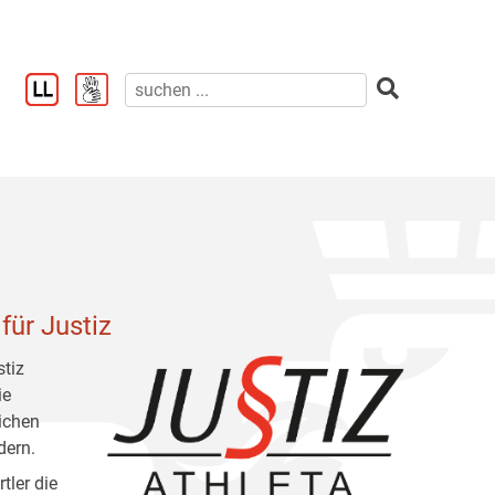
für Justiz
stiz
ie
lichen
dern.
tler die