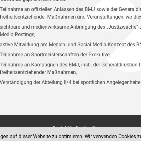
Teilnahme an offiziellen Anlässen des BMJ sowie der Generaldir
freiheitsentziehender Maßnahmen und Veranstaltungen, wo diese
sichtbare und medienwirksame Anbringung des „Justizwache“-Log
Media-Postings,
aktive Mitwirkung am Medien- und Social-Media-Konzept des B
Teilnahme an Sportmeisterschaften der Exekutive,
Teilnahme an Kampagnen des BMJ, insb. der Generaldirektion f
freiheitsentziehender Maßnahmen,
Verständigung der Abteilung II/4 bei sportlichen Angelegenheite
on
Social Media Kanäle
der Justiz und des BMJ
ngen auf dieser Website zu optimieren. Wir verwenden Cookies z
e 7