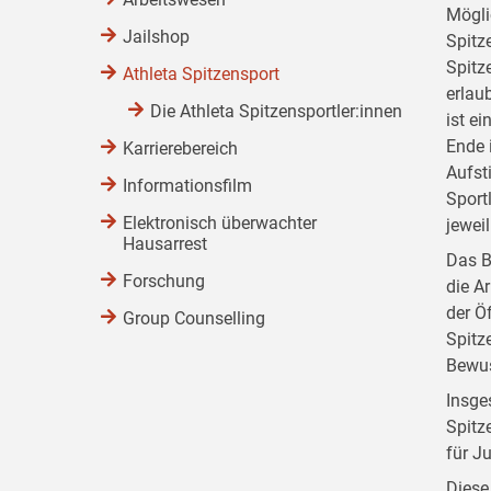
Mögli
Jailshop
Spitz
Spitz
Athleta Spitzensport
erlau
Die Athleta Spitzensportler:innen
ist e
Ende i
Karrierebereich
Aufst
Informationsfilm
Sport
Elektronisch überwachter
jewei
Hausarrest
Das B
Forschung
die A
der Ö
Group Counselling
Spitz
Bewus
Insge
Spitz
für Ju
Diese