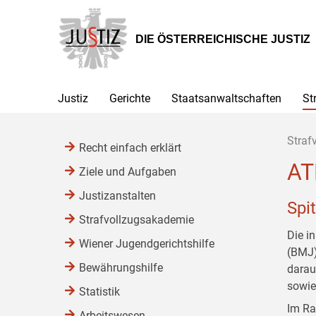
Zur
Zum
Zum
Hauptnavigation
Inhalt
Untermenü
[1]
[2]
[3]
DIE ÖSTERREICHISCHE JUSTIZ
Justiz
Gerichte
Staatsanwaltschaften
St
Straf
Recht einfach erklärt
AT
Ziele und Aufgaben
Justizanstalten
Spi
Strafvollzugsakademie
Die i
Wiener Jugendgerichtshilfe
(BMJ) 
Bewährungshilfe
darauf
sowie
Statistik
Im Ra
Arbeitswesen