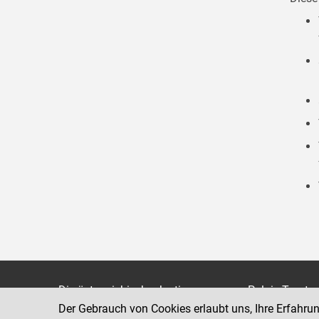
Die österreichische Justiz
Palais Trauts
Der Gebrauch von Cookies erlaubt uns, Ihre Erfahru
Museumstraß
Bundesministerium für Justiz