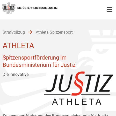
Zur
Zum
Zum
Hauptnavigation
Inhalt
Untermenü
DIE ÖSTERREICHISCHE JUSTIZ
[1]
[2]
[3]
Strafvollzug
Athleta Spitzensport
ATHLETA
Spitzensportförderung im
Bundesministerium für Justiz
Die innovative
Spitzensportförderung des Bundesministeriums für Justiz