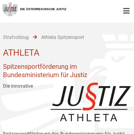
Zur
Zum
Zum
Hauptnavigation
Inhalt
Untermenü
DIE ÖSTERREICHISCHE JUSTIZ
[1]
[2]
[3]
Strafvollzug
Athleta Spitzensport
ATHLETA
Spitzensportförderung im
Bundesministerium für Justiz
Die innovative
Spitzensportförderung des Bundesministeriums für Justiz