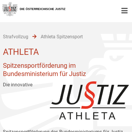
Zur
Zum
Zum
Hauptnavigation
Inhalt
Untermenü
DIE ÖSTERREICHISCHE JUSTIZ
[1]
[2]
[3]
Strafvollzug
Athleta Spitzensport
ATHLETA
Spitzensportförderung im
Bundesministerium für Justiz
Die innovative
Spitzensportförderung des Bundesministeriums für Justiz