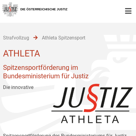
Zur
Zum
Zum
Hauptnavigation
Inhalt
Untermenü
DIE ÖSTERREICHISCHE JUSTIZ
[1]
[2]
[3]
Strafvollzug
Athleta Spitzensport
ATHLETA
Spitzensportförderung im
Bundesministerium für Justiz
Die innovative
Spitzensportförderung des Bundesministeriums für Justiz