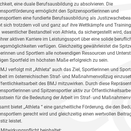
chkeit, eine duale Berufsausbildung zu absolvieren. Die
ensportförderung ermöglicht den Spitzensportlerinnen und
ensportlern eine fundierte Berufsausbildung als Justizwachebe
bt sich trotzdem voll und ganz auf ihre Wettkämpfe und Trainin
in wesentlicher Bestandteil von Athleta, da sichergestellt wird, 
hrer aktiven Karriere im Leistungssport über eine solide beruflic
iegsmöglichkeiten verfügen. Gleichzeitig gewährleistet die Spi
lerinnen und Sportlern alle notwendigen Ressourcen und Unters
ligen Sportfeld im höchsten Maße erfolgreich zu sein.
MJ verfolgt mit „Athleta“ auch das Ziel, Sportlerinnen und Spor
rbeit im österreichischen Straf- und Maßnahmenvollzug einzuset
ffentlichkeitsarbeit des BMJ mitzuwirken. Durch diese Repräsen
ensportlerinnen und Spitzensportler aktiv zur Öffentlichkeitsarb
stsein für die Bedeutung der Arbeit im Straf- und Maßnahmenvo
samt bietet „Athleta “ eine ganzheitliche Förderung, die den Bed
ensportlern gerecht wird und gleichzeitig einen wertvollen Beitr
stiz leistet.
 Mitwirkungspflicht beinhaltet: