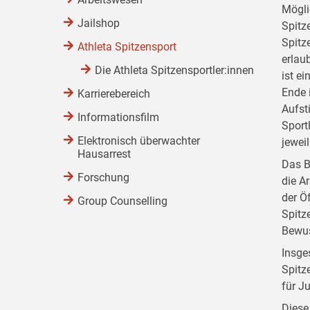
Mögli
Jailshop
Spitz
Spitz
Athleta Spitzensport
erlau
Die Athleta Spitzensportler:innen
ist e
Ende i
Karrierebereich
Aufst
Informationsfilm
Sport
Elektronisch überwachter
jewei
Hausarrest
Das B
Forschung
die A
der Ö
Group Counselling
Spitz
Bewus
Insge
Spitz
für Ju
Diese