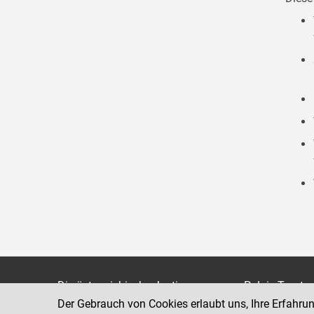
Die österreichische Justiz
Palais Trauts
Der Gebrauch von Cookies erlaubt uns, Ihre Erfahru
Museumstraß
Bundesministerium für Justiz