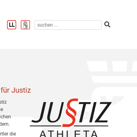
für Justiz
stiz
ie
lichen
dern.
tler die