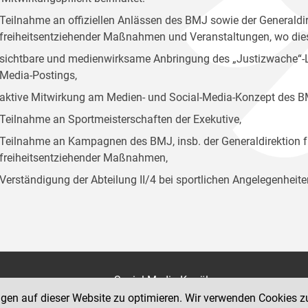
Teilnahme an offiziellen Anlässen des BMJ sowie der Generaldir
freiheitsentziehender Maßnahmen und Veranstaltungen, wo diese
sichtbare und medienwirksame Anbringung des „Justizwache“-Log
Media-Postings,
aktive Mitwirkung am Medien- und Social-Media-Konzept des B
Teilnahme an Sportmeisterschaften der Exekutive,
Teilnahme an Kampagnen des BMJ, insb. der Generaldirektion f
freiheitsentziehender Maßnahmen,
Verständigung der Abteilung II/4 bei sportlichen Angelegenheite
on
Social Media Kanäle
der Justiz und des BMJ
ngen auf dieser Website zu optimieren. Wir verwenden Cookies z
e 7