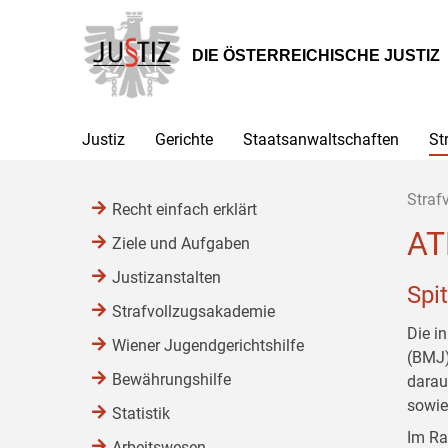
Zur
Zum
Zum
Hauptnavigation
Inhalt
Untermenü
[1]
[2]
[3]
DIE ÖSTERREICHISCHE JUSTIZ
Justiz
Gerichte
Staatsanwaltschaften
St
Straf
Recht einfach erklärt
AT
Ziele und Aufgaben
Justizanstalten
Spi
Strafvollzugsakademie
Die i
Wiener Jugendgerichtshilfe
(BMJ) 
Bewährungshilfe
darauf
sowie
Statistik
Im Ra
Arbeitswesen