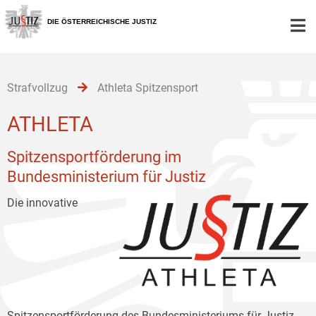
Zur
Zum
Zum
Hauptnavigation
Inhalt
Untermenü
DIE ÖSTERREICHISCHE JUSTIZ
[1]
[2]
[3]
Strafvollzug
Athleta Spitzensport
ATHLETA
Spitzensportförderung im
Bundesministerium für Justiz
Die innovative
Spitzensportförderung des Bundesministeriums für Justiz