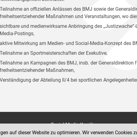
Teilnahme an offiziellen Anlässen des BMJ sowie der Generaldir
freiheitsentziehender Maßnahmen und Veranstaltungen, wo diese
sichtbare und medienwirksame Anbringung des „Justizwache“-Log
Media-Postings,
aktive Mitwirkung am Medien- und Social-Media-Konzept des B
Teilnahme an Sportmeisterschaften der Exekutive,
Teilnahme an Kampagnen des BMJ, insb. der Generaldirektion f
freiheitsentziehender Maßnahmen,
Verständigung der Abteilung II/4 bei sportlichen Angelegenheite
on
Social Media Kanäle
der Justiz und des BMJ
ngen auf dieser Website zu optimieren. Wir verwenden Cookies z
e 7