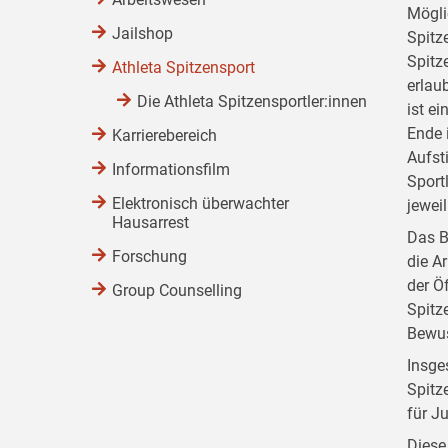
Mögli
Jailshop
Spitz
Spitz
Athleta Spitzensport
erlau
Die Athleta Spitzensportler:innen
ist e
Ende i
Karrierebereich
Aufst
Informationsfilm
Sport
Elektronisch überwachter
jewei
Hausarrest
Das B
Forschung
die A
der Ö
Group Counselling
Spitz
Bewus
Insge
Spitz
für Ju
Diese