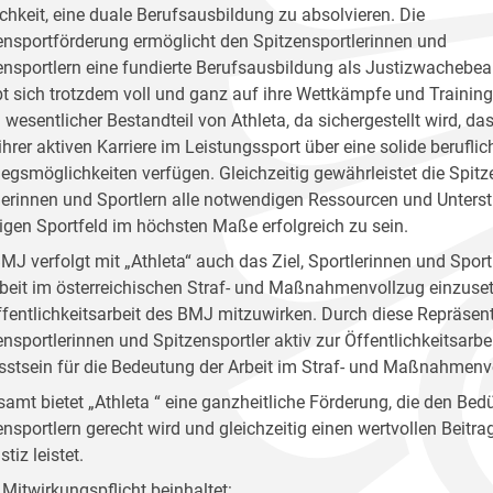
chkeit, eine duale Berufsausbildung zu absolvieren. Die
ensportförderung ermöglicht den Spitzensportlerinnen und
ensportlern eine fundierte Berufsausbildung als Justizwachebe
bt sich trotzdem voll und ganz auf ihre Wettkämpfe und Trainin
in wesentlicher Bestandteil von Athleta, da sichergestellt wird, 
hrer aktiven Karriere im Leistungssport über eine solide beruflic
iegsmöglichkeiten verfügen. Gleichzeitig gewährleistet die Spi
lerinnen und Sportlern alle notwendigen Ressourcen und Unters
ligen Sportfeld im höchsten Maße erfolgreich zu sein.
MJ verfolgt mit „Athleta“ auch das Ziel, Sportlerinnen und Spor
rbeit im österreichischen Straf- und Maßnahmenvollzug einzuset
ffentlichkeitsarbeit des BMJ mitzuwirken. Durch diese Repräsen
ensportlerinnen und Spitzensportler aktiv zur Öffentlichkeitsarb
stsein für die Bedeutung der Arbeit im Straf- und Maßnahmenvo
samt bietet „Athleta “ eine ganzheitliche Förderung, die den Bed
ensportlern gerecht wird und gleichzeitig einen wertvollen Beitr
stiz leistet.
 Mitwirkungspflicht beinhaltet: