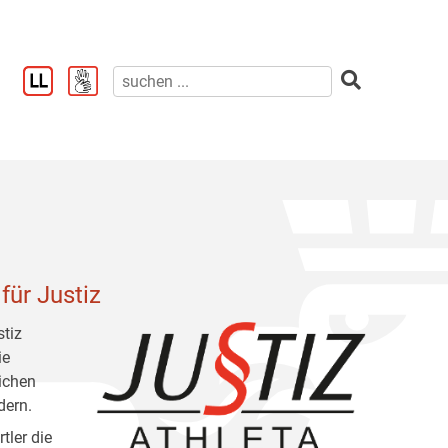
für Justiz
stiz
ie
lichen
dern.
tler die