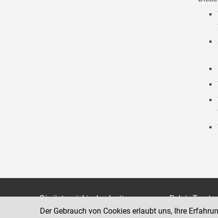
Die österreichische Justiz
Palais Trauts
Der Gebrauch von Cookies erlaubt uns, Ihre Erfahru
Museumstraß
Bundesministerium für Justiz