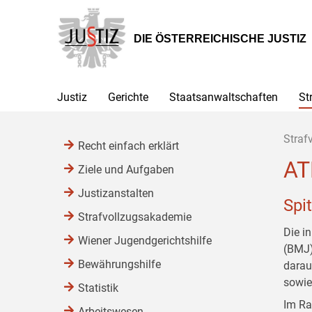
Zur
Zum
Zum
Hauptnavigation
Inhalt
Untermenü
[1]
[2]
[3]
DIE ÖSTERREICHISCHE JUSTIZ
Justiz
Gerichte
Staatsanwaltschaften
St
Straf
Recht einfach erklärt
AT
Ziele und Aufgaben
Justizanstalten
Spi
Strafvollzugsakademie
Die i
Wiener Jugendgerichtshilfe
(BMJ) 
Bewährungshilfe
darauf
sowie
Statistik
Im Ra
Arbeitswesen