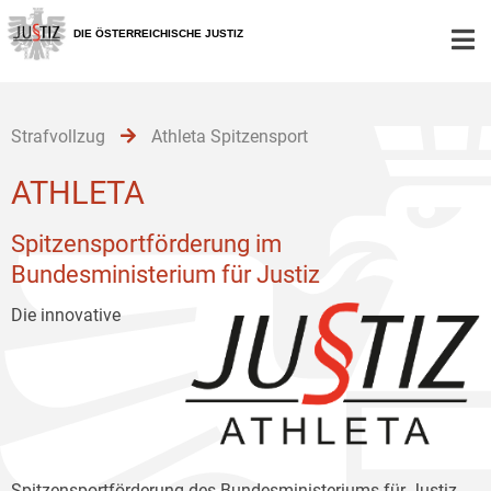
Zur
Zum
Zum
Hauptnavigation
Inhalt
Untermenü
DIE ÖSTERREICHISCHE JUSTIZ
[1]
[2]
[3]
Strafvollzug
Athleta Spitzensport
ATHLETA
Spitzensportförderung im
Bundesministerium für Justiz
Die innovative
Spitzensportförderung des Bundesministeriums für Justiz