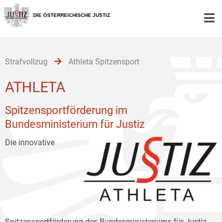
Zur
Zum
Zum
Hauptnavigation
Inhalt
Untermenü
DIE ÖSTERREICHISCHE JUSTIZ
[1]
[2]
[3]
Strafvollzug
Athleta Spitzensport
ATHLETA
Spitzensportförderung im
Bundesministerium für Justiz
Die innovative
Spitzensportförderung des Bundesministeriums für Justiz