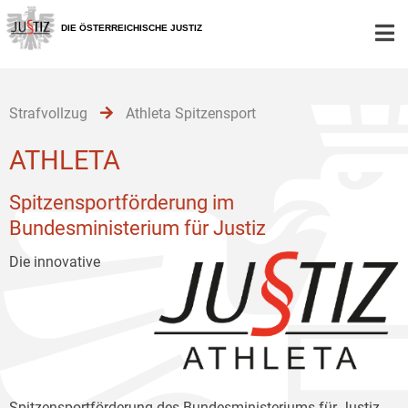
Zur
Zum
Zum
Hauptnavigation
Inhalt
Untermenü
DIE ÖSTERREICHISCHE JUSTIZ
[1]
[2]
[3]
Strafvollzug
Athleta Spitzensport
ATHLETA
Spitzensportförderung im
Bundesministerium für Justiz
Die innovative
Spitzensportförderung des Bundesministeriums für Justiz