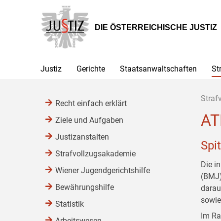
Zur
Zum
Zum
Hauptnavigation
Inhalt
Untermenü
[1]
[2]
[3]
DIE ÖSTERREICHISCHE JUSTIZ
Justiz
Gerichte
Staatsanwaltschaften
St
Straf
Recht einfach erklärt
AT
Ziele und Aufgaben
Justizanstalten
Spi
Strafvollzugsakademie
Die i
Wiener Jugendgerichtshilfe
(BMJ) 
Bewährungshilfe
darauf
sowie
Statistik
Im Ra
Arbeitswesen