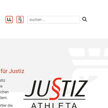
für Justiz
stiz
ie
lichen
dern.
tler die