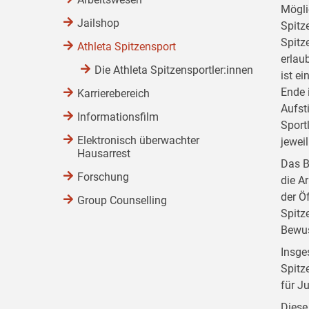
Mögli
Jailshop
Spitz
Spitz
Athleta Spitzensport
erlau
Die Athleta Spitzensportler:innen
ist e
Ende i
Karrierebereich
Aufst
Informationsfilm
Sport
Elektronisch überwachter
jewei
Hausarrest
Das B
Forschung
die A
der Ö
Group Counselling
Spitz
Bewus
Insge
Spitz
für Ju
Diese