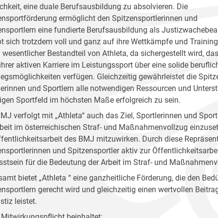
chkeit, eine duale Berufsausbildung zu absolvieren. Die
ensportförderung ermöglicht den Spitzensportlerinnen und
ensportlern eine fundierte Berufsausbildung als Justizwachebe
bt sich trotzdem voll und ganz auf ihre Wettkämpfe und Trainin
in wesentlicher Bestandteil von Athleta, da sichergestellt wird, 
hrer aktiven Karriere im Leistungssport über eine solide beruflic
iegsmöglichkeiten verfügen. Gleichzeitig gewährleistet die Spi
lerinnen und Sportlern alle notwendigen Ressourcen und Unters
ligen Sportfeld im höchsten Maße erfolgreich zu sein.
MJ verfolgt mit „Athleta“ auch das Ziel, Sportlerinnen und Spor
rbeit im österreichischen Straf- und Maßnahmenvollzug einzuset
ffentlichkeitsarbeit des BMJ mitzuwirken. Durch diese Repräsen
ensportlerinnen und Spitzensportler aktiv zur Öffentlichkeitsarb
stsein für die Bedeutung der Arbeit im Straf- und Maßnahmenvo
samt bietet „Athleta “ eine ganzheitliche Förderung, die den Bed
ensportlern gerecht wird und gleichzeitig einen wertvollen Beitr
stiz leistet.
 Mitwirkungspflicht beinhaltet: