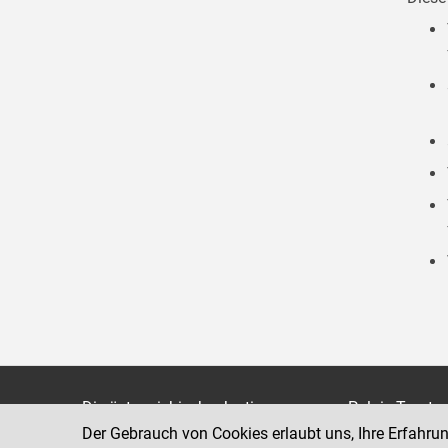
Die österreichische Justiz
Palais Trauts
Der Gebrauch von Cookies erlaubt uns, Ihre Erfahru
Museumstraß
Bundesministerium für Justiz