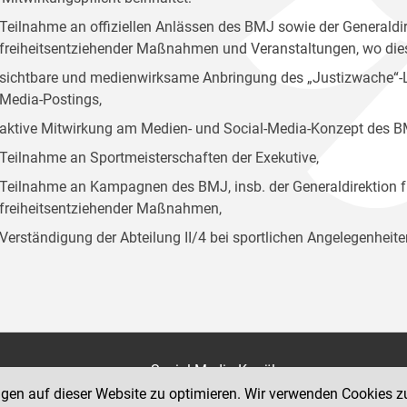
Teilnahme an offiziellen Anlässen des BMJ sowie der Generaldir
freiheitsentziehender Maßnahmen und Veranstaltungen, wo diese
sichtbare und medienwirksame Anbringung des „Justizwache“-Log
Media-Postings,
aktive Mitwirkung am Medien- und Social-Media-Konzept des B
Teilnahme an Sportmeisterschaften der Exekutive,
Teilnahme an Kampagnen des BMJ, insb. der Generaldirektion f
freiheitsentziehender Maßnahmen,
Verständigung der Abteilung II/4 bei sportlichen Angelegenheite
on
Social Media Kanäle
der Justiz und des BMJ
ngen auf dieser Website zu optimieren. Wir verwenden Cookies z
e 7