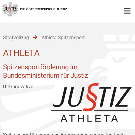
Zur
Zum
Zum
Hauptnavigation
Inhalt
Untermenü
DIE ÖSTERREICHISCHE JUSTIZ
[1]
[2]
[3]
Strafvollzug
Athleta Spitzensport
ATHLETA
Spitzensportförderung im
Bundesministerium für Justiz
Die innovative
Spitzensportförderung des Bundesministeriums für Justiz