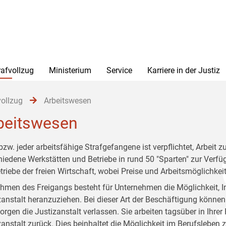
rafvollzug
Ministerium
Service
Karriere in der Justiz
vollzug
Arbeitswesen
beitswesen
bzw. jeder arbeitsfähige Strafgefangene ist verpflichtet, Arbeit z
hiedene Werkstätten und Betriebe in rund 50 "Sparten" zur Verf
etriebe der freien Wirtschaft, wobei Preise und Arbeitsmöglichkei
hmen des Freigangs besteht für Unternehmen die Möglichkeit, I
zanstalt heranzuziehen. Bei dieser Art der Beschäftigung könne
rgen die Justizanstalt verlassen. Sie arbeiten tagsüber in Ihrer
zanstalt zurück. Dies beinhaltet die Möglichkeit im Berufsleben 