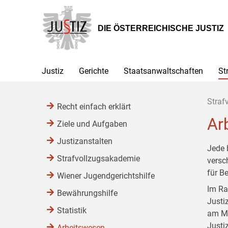
Zur
Zum
Zum
Hauptnavigation
Inhalt
Untermenü
[1]
[2]
[3]
DIE ÖSTERREICHISCHE JUSTIZ
Justiz
Gerichte
Staatsanwaltschaften
St
Straf
Recht einfach erklärt
Ar
Ziele und Aufgaben
Justizanstalten
Jede 
Strafvollzugsakademie
versc
für B
Wiener Jugendgerichtshilfe
Im Ra
Bewährungshilfe
Justi
Statistik
am Mo
Justi
Arbeitswesen